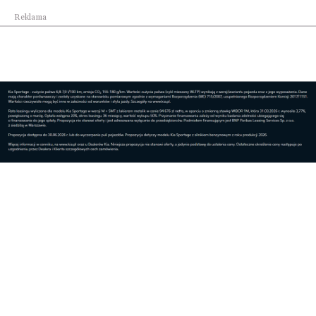
Reklama
Kraj
Geotermia coraz ważniejszym filarem
transformac...
Kraj