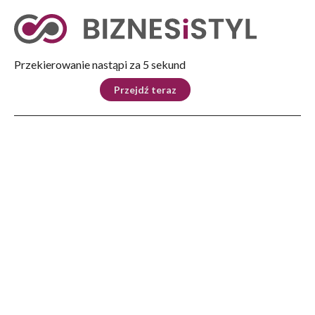
Tryb nocny
Nie
Przekierowanie nastąpi za 4 sekund
KRAJ
BIZNES
ŚWIAT
LIFESTYLE
SPORT
Przejdź teraz
Reklama
Strona główna
>
Kraj
>
Szczerba: sąd nałożył na Daniela Obajtka karę porządkową 3 tys. zł
KRAJ
Szczerba: sąd nałożył na