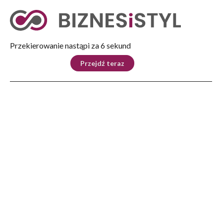
Tryb nocny
Nie
Przekierowanie nastąpi za 5 sekund
KRAJ
BIZNES
ŚWIAT
LIFESTYLE
SPORT
Przejdź teraz
Reklama
Strona główna
>
Kraj
>
Przewodnicząca PE: Polska jest bijącym sercem europejskich wartości
KRAJ
Przewodnicząca PE: Polska