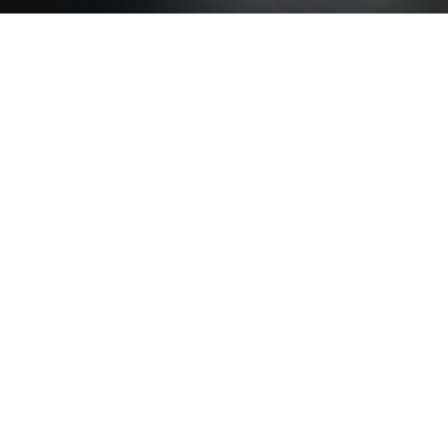
Najnowsze
Podsumowanie
PEJ przekazały
olimpiad
Bechtelowi teren pod
przedmiotowych ...
b...