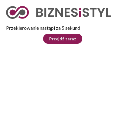
Tryb nocny
Nie
Przekierowanie nastąpi za 4 sekund
KRAJ
BIZNES
ŚWIAT
LIFESTYLE
SPORT
Przejdź teraz
Reklama
Strona główna
>
Kraj
>
Polskie Towarzystwo Kardiologiczne: polska kardiologia korzysta z najlepszych
wzorców na świecie
KRAJ
Polskie Towarzystwo