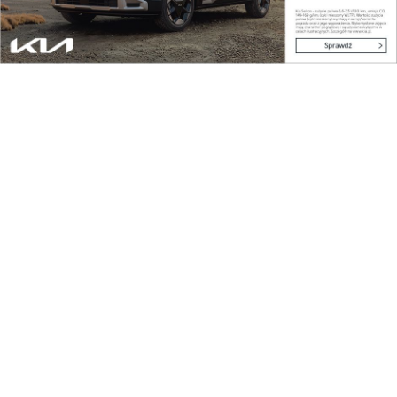
Kraj
GAZ-SYSTEM buduje ekosystem dla rozwoju
rynku w...
Kraj
Oficjalna inauguracja przygotowań do
Carpathian...