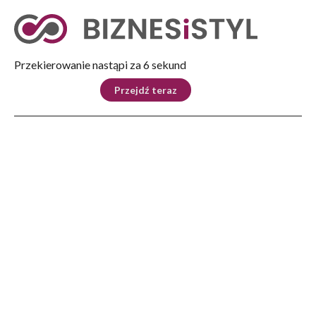
Tryb nocny
Nie
Przekierowanie nastąpi za 5 sekund
KRAJ
BIZNES
ŚWIAT
LIFESTYLE
SPORT
Przejdź teraz
Reklama
Strona główna
>
Kraj
>
Marszałek Sejmu do powstańców warszawskich: patrząc na was, patrzymy na
bohaterów
KRAJ
Marszałek Sejmu do