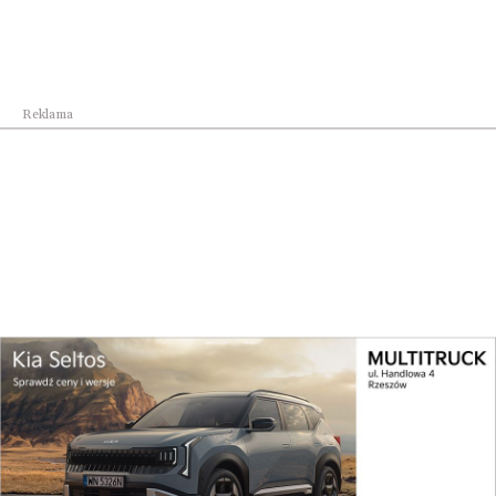
Rekomendacja Pełnomocnika Rządu do Spraw
Cyberb...
Reklama
Kraj
Polska jednym z najbezpieczniejszych miejsc na ...