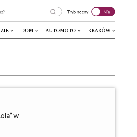
Tryb nocny
Nie
ZIE
DOM
AUTOMOTO
KRAKÓW
ola” w