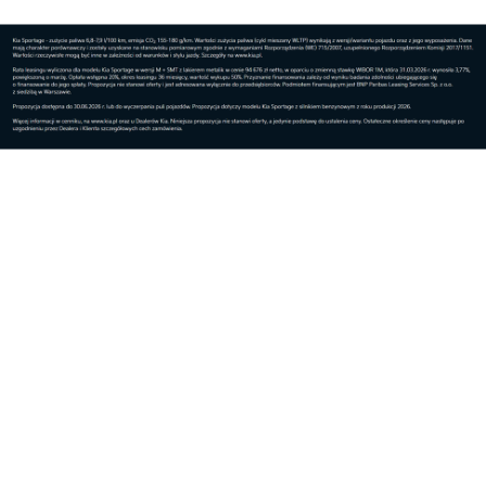
Świat
Debata o bezpieczeństwie wschodniej granicy na
...
Świat
Polska gospodarzem pierwszych ćwiczeń
wojskowyc...