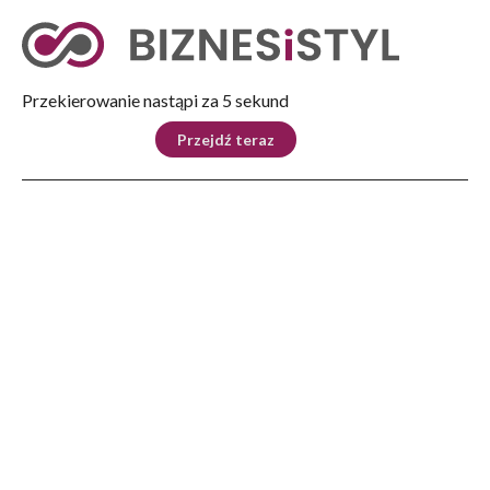
Tryb nocny
Nie
Przekierowanie nastąpi za 5 sekund
KRAJ
BIZNES
ŚWIAT
LIFESTYLE
SPORT
Przejdź teraz
Reklama
Strona główna
>
Świat
>
UE: przywódcy zdecydowali ws. najwyższych unijnych stanowisk
ŚWIAT
UE: przywódcy zdecydowali
ws. najwyższych unijnych