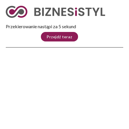
Tryb nocny
Nie
Przekierowanie nastąpi za 5 sekund
KRAJ
BIZNES
ŚWIAT
LIFESTYLE
SPORT
Przejdź teraz
Reklama
Strona główna
>
Kraj
>
SG: do października potrwają prace wzmacniające barierę elektroniczną na
granicy z Białorusią
KRAJ
SG: do października potrwają