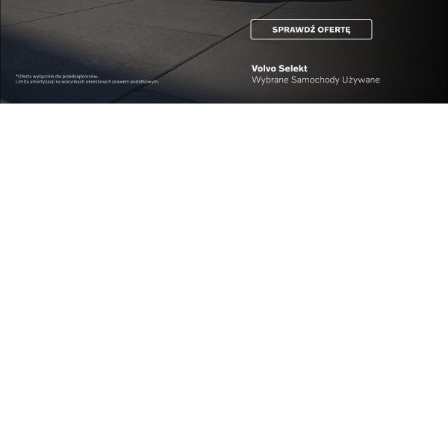
Kraj
GAZ-SYSTEM buduje ekosystem dla rozwoju
rynku w...
Kraj
Oficjalna inauguracja przygotowań do
Carpathian...
Pokaż więcej
Reklama