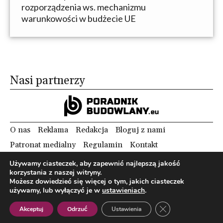
rozporządzenia ws. mechanizmu
warunkowości w budżecie UE
Nasi partnerzy
O nas
Reklama
Redakcja
Bloguj z nami
Patronat medialny
Regulamin
Kontakt
Używamy ciasteczek, aby zapewnić najlepszą jakość
korzystania z naszej witryny.
Copyright 2012 Biznes i Styl. Wszystkie prawa zastrzeżone.
Możesz dowiedzieć się więcej o tym, jakich ciasteczek
Polityka prywatności
Polityka cookies
używamy, lub wyłączyć je w
ustawieniach
.
Zamknij panel pow
Akceptuj
Odrzuć
Ustawienia
Polish