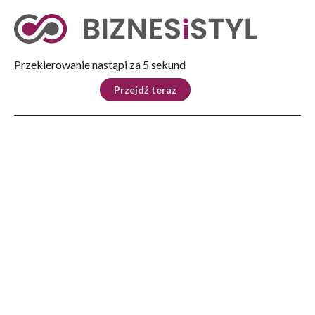
Tryb nocny
Nie
Przekierowanie nastąpi za 5 sekund
KRAJ
BIZNES
ŚWIAT
LIFESTYLE
SPORT
Przejdź teraz
Reklama
Strona główna
>
Kraj
>
PSP: trwa dogaszanie pożarów, które w niedzielę wybuchły w stolicy
KRAJ
PSP: trwa dogaszanie