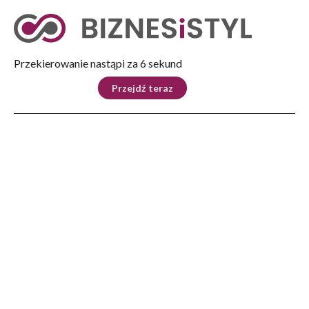
Tryb nocny
Nie
Przekierowanie nastąpi za 5 sekund
KRAJ
BIZNES
ŚWIAT
LIFESTYLE
SPORT
Przejdź teraz
Reklama
Strona główna
>
Kraj
>
ORLEN: gaz ziemny będzie paliwem przejściowym transformacji
KRAJ
ORLEN: gaz ziemny będzie
paliwem przejściowym