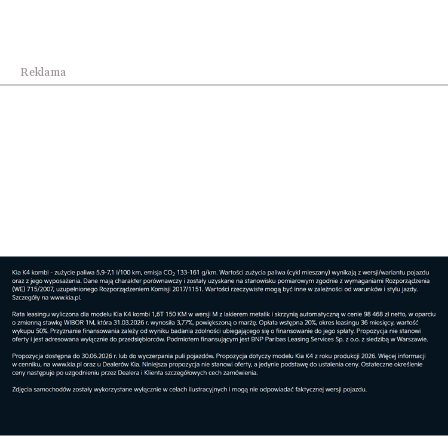
Rekomendacja Pełnomocnika Rządu do Spraw
Cyberb...
Reklama
Kraj
Polska jednym z najbezpieczniejszych miejsc na ...