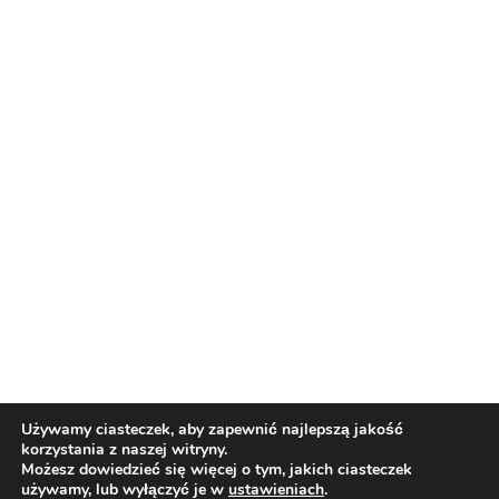
Nasi partnerzy
Reklama
O nas
Reklama
Redakcja
Bloguj z nami
Patronat medialny
Regulamin
Kontakt
Używamy ciasteczek, aby zapewnić najlepszą jakość
korzystania z naszej witryny.
Copyright 2012 Biznes i Styl. Wszystkie prawa zastrzeżone.
Możesz dowiedzieć się więcej o tym, jakich ciasteczek
Polityka prywatności
Polityka cookies
używamy, lub wyłączyć je w
ustawieniach
.