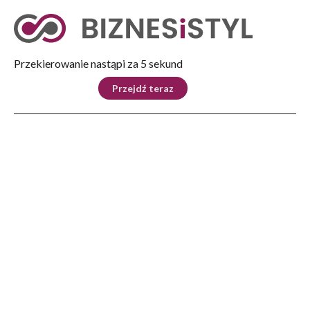
Tryb nocny
Nie
Przekierowanie nastąpi za 5 sekund
KRAJ
BIZNES
ŚWIAT
LIFESTYLE
SPORT
Przejdź teraz
Reklama
Strona główna
>
Kraj
>
MS: Stop bandytom drogowym – projekt Ministerstwa Sprawiedliwości już gotowy
KRAJ
MS: Stop bandytom