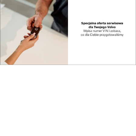
Podsumowanie
PEJ przekazały
olimpiad
Bechtelowi teren pod
przedmiotowych ...
b...
Nominacje asesorskie
100 mln przesyłek w
podpisane –...
e-Doręczeniach. C...