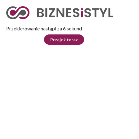
Tryb nocny
Nie
Przekierowanie nastąpi za 5 sekund
KRAJ
BIZNES
ŚWIAT
LIFESTYLE
SPORT
Przejdź teraz
Reklama
Strona główna
>
Kraj
>
Bartłomiej Ciążyński nowym wiceministrem sprawiedliwości
KRAJ
Bartłomiej Ciążyński nowym